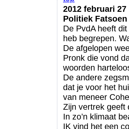
2012 februari 27
Politiek Fatsoen
De PvdA heeft di
heb begrepen. Wa
De afgelopen week
Pronk die vond da
woorden harteloos
De andere zegsman
dat je voor het hu
van meneer Cohen 
Zijn vertrek geef
In zo’n klimaat 
IK vind het een c