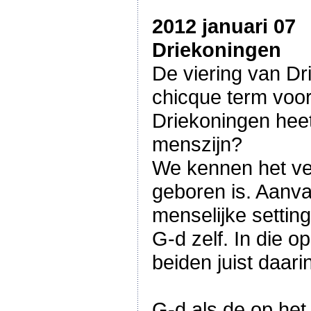
2012 januari 07
Driekoningen
De viering van Dr
chicque term voor
Driekoningen heet
menszijn?
We kennen het ver
geboren is. Aanva
menselijke settin
G-d zelf. In die o
beiden juist daari
G-d als de op het