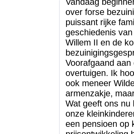
Vandaag beginnen
over forse bezuin
puissant rijke fam
geschiedenis van 
Willem II en de k
bezuinigingsgesp
Voorafgaand aan 
overtuigen. Ik ho
ook meneer Wilder
armenzakje, maar 
Wat geeft ons nu 
onze kleinkindere
een pensioen op k
prijsontwikkeling h